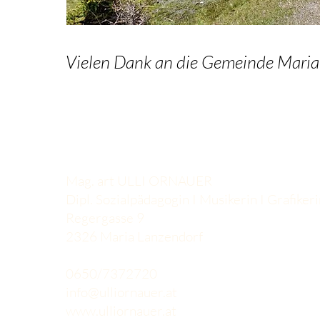
Vielen Dank an die Gemeinde Maria 
Kontakt
Mag. art ULLI ORNAUER
Dipl. Sozialpädagogin I Musikerin I Grafiker
Regergasse 9
2326 Maria Lanzendorf
0650/7372720
info@ulliornauer.at
www.ulliornauer.at