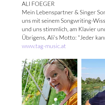
ALI FOEGER
Mein Lebenspartner & Singer Son
uns mit seinem Songwriting-Wis
und uns stimmlich, am Kla
vier
un
Übrigens, Ali's Motto: "Jeder kann
www.tag-music.at