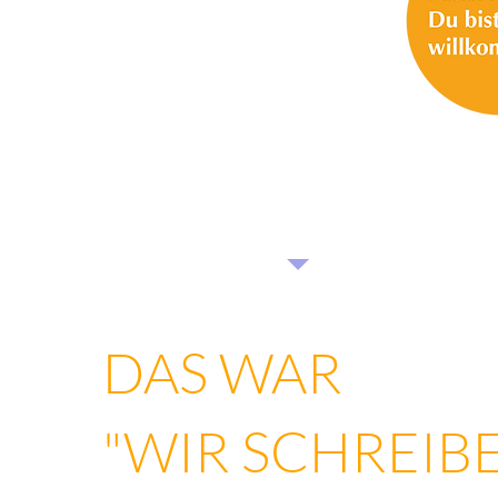
> WANN & WO
> ANMELDUNG
> WICHTIG
> PROGRAMM
> TEAM
> MEINE INSPIRATION
> DEINE MOTIVATION
DAS WAR
"WIR SCHREIB